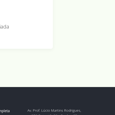
iada
Av. Prof. Lúcio Martins Rodrigues,
pleta