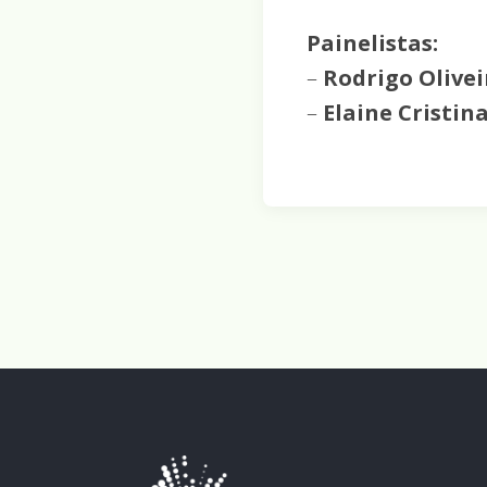
Painelistas:
–
Rodrigo Olive
–
Elaine Cristin