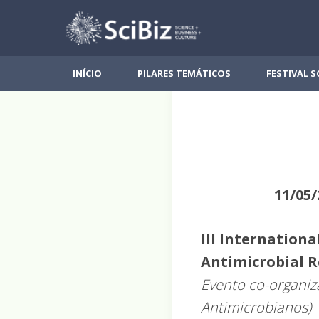
Skip
to
content
INÍCIO
PILARES TEMÁTICOS
FESTIVAL S
11/05/
III Internation
Antimicrobial 
Evento co-organiza
Antimicrobianos)